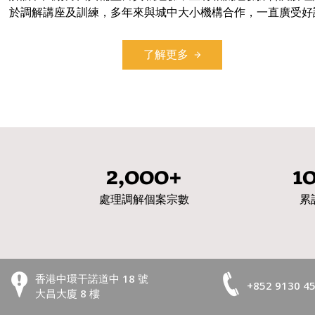
於調解講座及訓練，多年來與城中大小機構合作，一直廣受好
了解更多
2,000+
1
處理調解個案宗數
累
香港中環干諾道中 18 號
+852 9130 4
大昌大廈 8 樓