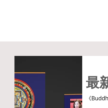
最
《Buddhi