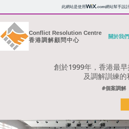
此網站是使用
.com
網站幫手設
Conflict Resolution Centre
關於我們
香港調解顧問中心
創於1999年，香港最
及調解訓練
的
#個案調解